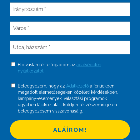
Elolvastam és elfogadom az
adatvédelmi
nyilatkozatot
.
Beleegyezem, hogy az
Adatkezelő
a fentiekben
megadott elérhetőségeken közéleti kérdésekben,
kampány-események, választási programok
ügyében tájékoztatást küldjön részészemre jelen
beleegyezésem visszavonásáig.