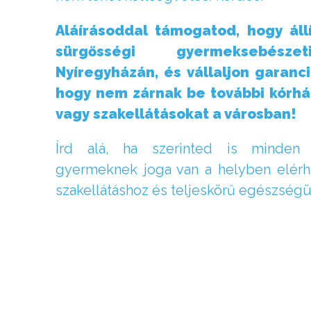
Aláírásoddal támogatod, hogy állí
sürgősségi gyermeksebésze
Nyíregyházán, és vállaljon garanc
hogy nem zárnak be további kórház
vagy szakellátásokat a városban!
Írd alá, ha szerinted is minde
gyermeknek joga van a helyben elérh
szakellátáshoz és teljeskörű egészségü