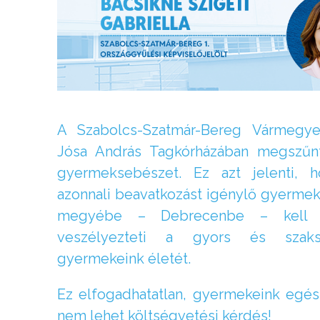
A Szabolcs-Szatmár-Bereg Vármegye
Jósa András Tagkórházában megszűn
gyermeksebészet. Ez azt jelenti, 
azonnali beavatkozást igénylő gyerm
megyébe – Debrecenbe – kell sz
veszélyezteti a gyors és szaksz
gyermekeink életét.
Ez elfogadhatatlan, gyermekeink egé
nem lehet költségvetési kérdés!