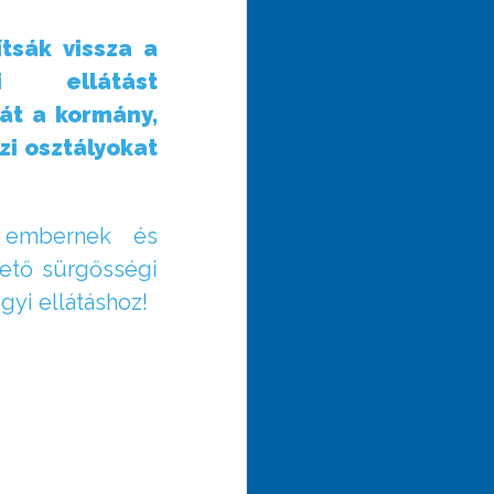
tsák vissza a
ti ellátást
iát a kormány,
i osztályokat
n embernek és
ető sürgősségi
gyi ellátáshoz!