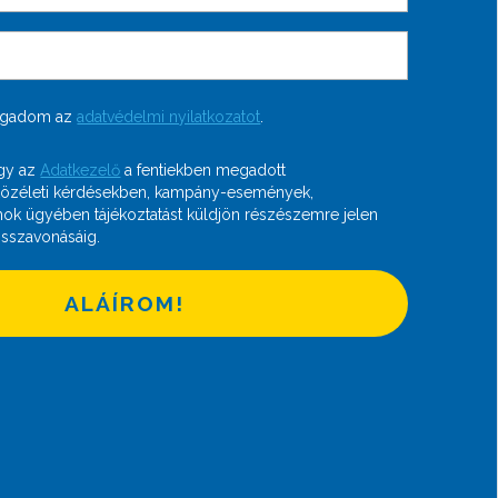
fogadom az
adatvédelmi nyilatkozatot
.
gy az
Adatkezelő
a fentiekben megadott
közéleti kérdésekben, kampány-események,
mok ügyében tájékoztatást küldjön részészemre jelen
sszavonásáig.