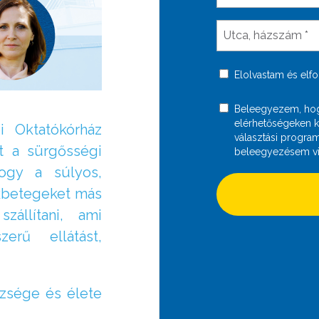
Elolvastam és el
Beleegyezem, ho
elérhetőségeken 
i Oktatókórház
választási progra
t a sürgősségi
beleegyezésem vi
hogy a súlyos,
ekbetegeket más
állítani, ami
erű ellátást,
szsége és élete