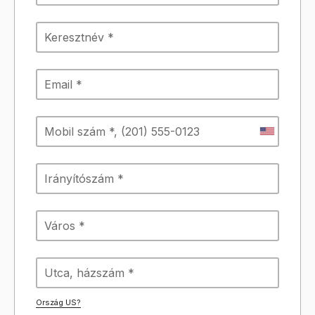
Ország
US
?