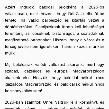
Azért indulok baloldali jelöltként a 2026-os
választáson, mert hiszem, hogy Dél-Zala élhetőbbé
tehető, ha valódi párbeszéd és kitartás vezeti a
döntéshozókat. Fiataljainknak itthon kell lehetőséget
teremteni, az időseknek biztonságot, a családoknak
megfizethető otthonokat. Hiszem, hogy a város és a
térség jövője nem ígéreteken, hanem közös munkán
múlik.
Mi, baloldaliak valódi változást akarunk, mert egy
szabad, igazságos és európai Magyarországon
akarunk élni. Hisszük, hogy baloldal nélkül nincs
igazságos Magyarország, és baloldaliak nélkül nincs
kormányváltás sem!
2026-ban számítok Önre! Váltsuk le a kormányt, és
vessünk véget a jobboldal másfél évtizedes