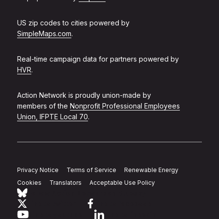
US zip codes to cities powered by
SimpleMaps.com
.
Real-time campaign data for partners powered by
HVR
.
Action Network is proudly union-made by
members of the
Nonprofit Professional Employees
Union, IFPTE Local 70
.
Privacy Notice
Terms of Service
Renewable Energy
Cookies
Translators
Acceptable Use Policy
Follow Action Network on Bluesky
Link to twitter
Link to facebook
Link to youtube
Link to linkedin