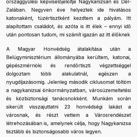
országgyűlési képviselőjelöltje Nagykanizsán és Dél-
Zalában. Negyven éve helyeztek ide hivatásos
katonaként, tüzértisztként kezdtem a pályám. Itt
alapítottam családot, és azóta is itt élek – ennyi idő
után pontosan tudom, mi számít igazán az itt élőknek
A Magyar Honvédség átalakítása után a
Belügyminisztérium állományába kerültem, katonai,
gépészmérnöki és rendőrtiszti végzettséggel
dolgoztam több alakulatnál, egészen a
nyugdíjazásomig. Jelenleg második ciklusomat töltöm
a nagykanizsai önkormányzatban, városüzemeltetési
és közbiztonsági tanácsnokként. Munkám során
sikerült visszajuttatni 23 honvédségi lakást a
városnak, és részt vettem a Városrendészet
létrehozásában is, amelynek célja, hogy Nagykanizsa
tisztább és biztonságosabb város legyen.