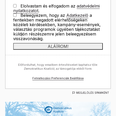
Elolvastam és elfogadom az
adatvédelmi
nyilatkozatot
.
Beleegyezem, hogy az
Adatkezelő
a
fentiekben megadott elérhetőségeken
közéleti kérdésekben, kampány-események,
választási programok ügyében tájékoztatást
küldjön részészemre jelen beleegyezésem
visszavonásáig.
Előfordulhat, hogy emailben értesítéseket kaphatsz tőle:
Demokratikus Koalíció,
az támogatója ebből form.
Feliratkozási Preferenciák Beállítása
MEGJELÖLÉS SPAMKÉNT