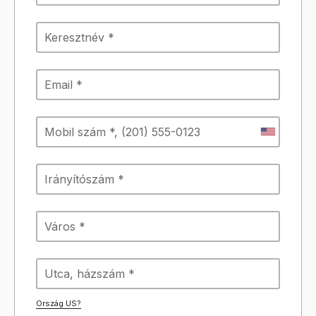
Ország
US
?