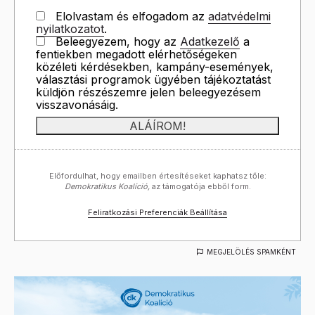
Elolvastam és elfogadom az
adatvédelmi
nyilatkozatot
.
Beleegyezem, hogy az
Adatkezelő
a
fentiekben megadott elérhetőségeken
közéleti kérdésekben, kampány-események,
választási programok ügyében tájékoztatást
küldjön részészemre jelen beleegyezésem
visszavonásáig.
Előfordulhat, hogy emailben értesítéseket kaphatsz tőle:
Demokratikus Koalíció,
az támogatója ebből form.
Feliratkozási Preferenciák Beállítása
MEGJELÖLÉS SPAMKÉNT