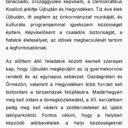
tanácsadó, országgyűlési képviselő, a Demokratikus
Koalíció jelöltje Újbudán és Hegyvidéken. Tíz éve élek
Újbudán, itt segítem az önkormányzat munkáját, és
kulturális programjaimmal igyekszem közösséget
építeni. Képviselőként a családok biztonságát, a
fiatalok életesélyeit, az idősek megbecsülését tartom
a legfontosabbnak.
Az előttem álló feladatok között kiemelt szerepet
kap, hogy Újbudán megépüljön az új gyermekorvosi
rendelő és az egynapos sebészet. Gazdagréten és
Őrmezőn, valamint a Hegyvidéken több forrást kell
biztosítani a társasházak felújítására. Madárhegyen
meg kell oldani a tömegközlekedést, a XII. kerületben
pedig meg kell védeni a zöldterületeket az újabb
lakóparkoktól. Fontos célom, hogy a helyben
képződő adóbevételek a helyi közösségeknél