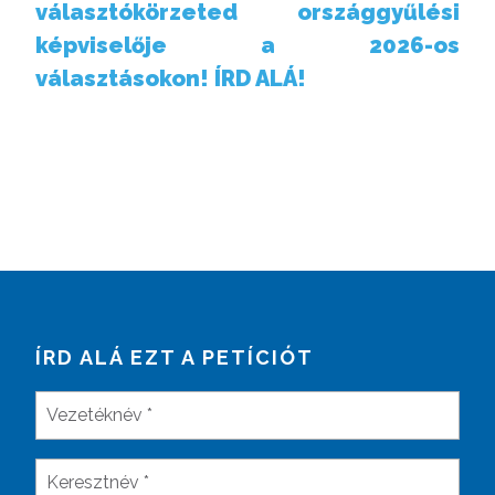
választókörzeted országgyűlési
képviselője a 2026-os
választásokon! ÍRD ALÁ!
ÍRD ALÁ EZT A PETÍCIÓT