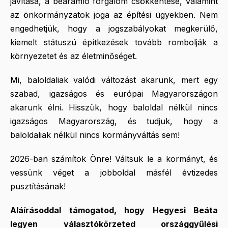
javítása, a beáramló forgalom csökkentése, valamint
az önkormányzatok joga az építési ügyekben. Nem
engedhetjük, hogy a jogszabályokat megkerülő,
kiemelt státuszú építkezések tovább rombolják a
környezetet és az életminőséget.
Mi, baloldaliak valódi változást akarunk, mert egy
szabad, igazságos és európai Magyarországon
akarunk élni. Hisszük, hogy baloldal nélkül nincs
igazságos Magyarország, és tudjuk, hogy a
baloldaliak nélkül nincs kormányváltás sem!
2026-ban számítok Önre! Váltsuk le a kormányt, és
vessünk véget a jobboldal másfél évtizedes
pusztításának!
Aláírásoddal támogatod, hogy Hegyesi Beáta
legyen választókörzeted országgyűlési