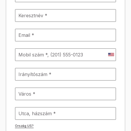
Ország
US
?