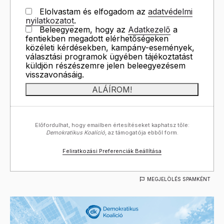
Elolvastam és elfogadom az
adatvédelmi
nyilatkozatot
.
Beleegyezem, hogy az
Adatkezelő
a
fentiekben megadott elérhetőségeken
közéleti kérdésekben, kampány-események,
választási programok ügyében tájékoztatást
küldjön részészemre jelen beleegyezésem
visszavonásáig.
Előfordulhat, hogy emailben értesítéseket kaphatsz tőle:
Demokratikus Koalíció,
az támogatója ebből form.
Feliratkozási Preferenciák Beállítása
MEGJELÖLÉS SPAMKÉNT