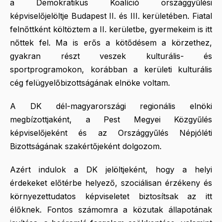
a Demokratikus Koalíció országgyűlési
képviselőjelöltje Budapest II. és III. kerületében. Fiatal
felnőttként költöztem a II. kerületbe, gyermekeim is itt
nőttek fel. Ma is erős a kötődésem a körzethez,
gyakran részt veszek kulturális- és
sportprogramokon, korábban a kerületi kulturális
cég felügyelőbizottságának elnöke voltam.
A DK dél-magyarországi regionális elnöki
megbízottjaként, a Pest Megyei Közgyűlés
képviselőjeként és az Országgyűlés Népjóléti
Bizottságának szakértőjeként dolgozom.
Azért indulok a DK jelöltjeként, hogy a helyi
érdekeket előtérbe helyező, szociálisan érzékeny és
környezettudatos képviseletet biztosítsak az itt
élőknek. Fontos számomra a közutak állapotának