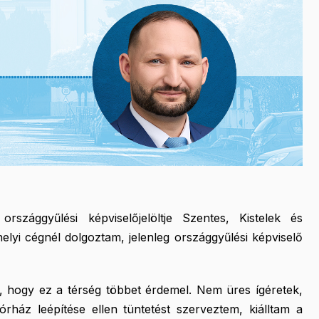
szággyűlési képviselőjelöltje Szentes, Kistelek és
yi cégnél dolgoztam, jelenleg országgyűlési képviselő
n, hogy ez a térség többet érdemel. Nem üres ígéretek,
órház leépítése ellen tüntetést szerveztem, kiálltam a