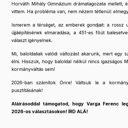
Horváth Mihály Gimnázium drámatagozata mellett, é
vittem. Ha probléma van, nem nézem tétlenül: elmegy
Ismerem a térséget, az emberek gondjait: a rossz 
újjáépítésének elmaradása, a 451-es főút balesetv
választ igényelnek.
Mi, baloldaliak valódi változást akarunk, mert eg
élni. Hisszük, hogy baloldal nélkül nincs igazságos 
kormányváltás sem!
2026-ban számítok Önre! Váltsuk le a kormányt
pusztításának!
Aláírásoddal támogatod, hogy Varga Ferenc leg
2026-os választásokon! ÍRD ALÁ!