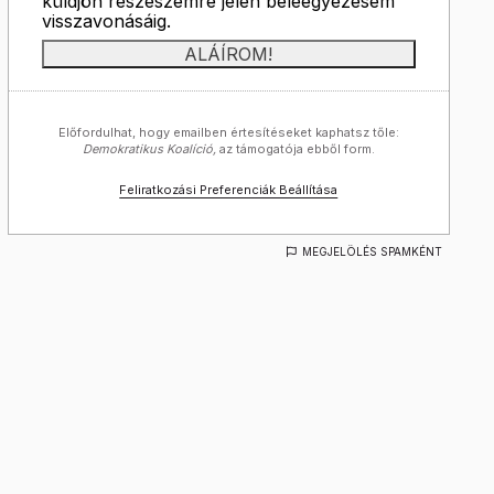
küldjön részészemre jelen beleegyezésem
visszavonásáig.
Előfordulhat, hogy emailben értesítéseket kaphatsz tőle:
Demokratikus Koalíció,
az támogatója ebből form.
Feliratkozási Preferenciák Beállítása
MEGJELÖLÉS SPAMKÉNT