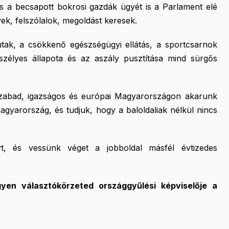
s a becsapott bokrosi gazdák ügyét is a Parlament elé
ek, felszólalok, megoldást keresek.
utak, a csökkenő egészségügyi ellátás, a sportcsarnok
eszélyes állapota és az aszály pusztítása mind sürgős
y szabad, igazságos és európai Magyarországon akarunk
Magyarország, és tudjuk, hogy a baloldaliak nélkül nincs
, és vessünk véget a jobboldal másfél évtizedes
yen választókörzeted országgyűlési képviselője a