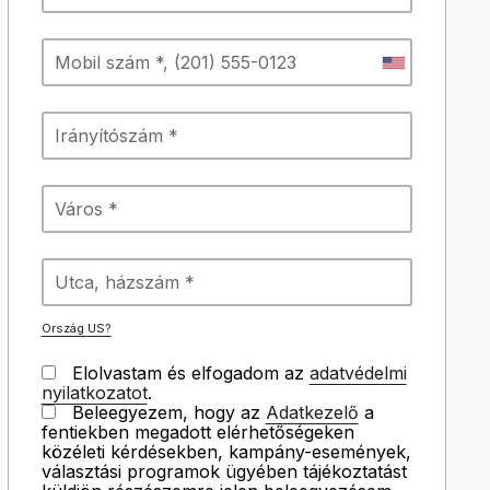
Ország
US
?
Elolvastam és elfogadom az
adatvédelmi
nyilatkozatot
.
Beleegyezem, hogy az
Adatkezelő
a
fentiekben megadott elérhetőségeken
közéleti kérdésekben, kampány-események,
választási programok ügyében tájékoztatást