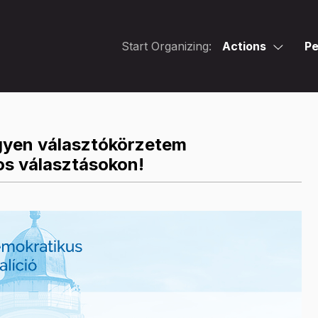
Start Organizing:
Actions
Pe
gyen választókörzetem
os választásokon!